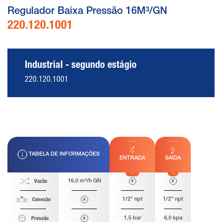
Regulador Baixa Pressão 16M³/GN
220.120.1001
Industrial - segundo estágio
220.120.1001
TABELA DE INFORMAÇÕES
ENTRADA
SAÍDA
16,0 m³/h GN
x
x
Vazão
x
1/2" npt
1/2” npt
Conexão
x
1,5 bar
6,0 kpa
Pressão