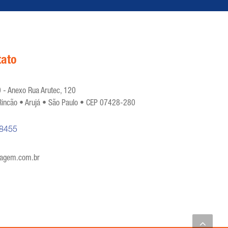
tato
 - Anexo Rua Arutec, 120
Rincão • Arujá • São Paulo • CEP 07428-280
-8455
nagem.com.br