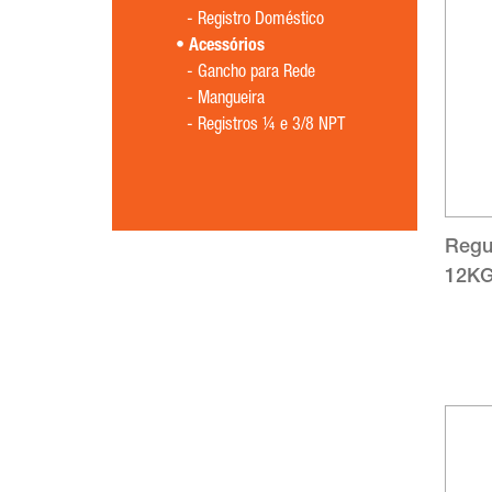
-
Registro Doméstico
Acessórios
-
Gancho para Rede
-
Mangueira
-
Registros ¼ e 3/8 NPT
Regu
12KG