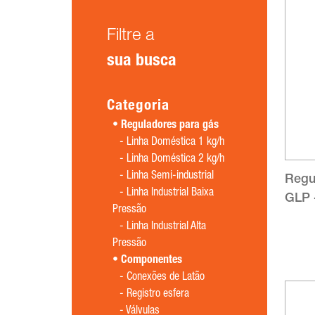
Filtre a
sua busca
Categoria
Reguladores para gás
-
Linha Doméstica 1 kg/h
-
Linha Doméstica 2 kg/h
-
Linha Semi-industrial
Regul
-
Linha Industrial Baixa
GLP 
Pressão
-
Linha Industrial Alta
Pressão
Componentes
-
Conexões de Latão
-
Registro esfera
-
Válvulas