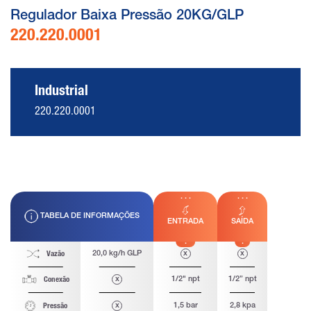
Regulador Baixa Pressão 20KG/GLP
220.220.0001
Industrial
220.220.0001
TABELA DE INFORMAÇÕES
ENTRADA
SAÍDA
20,0 kg/h GLP
x
x
Vazão
x
1/2" npt
1/2” npt
Conexão
x
1,5 bar
2,8 kpa
Pressão