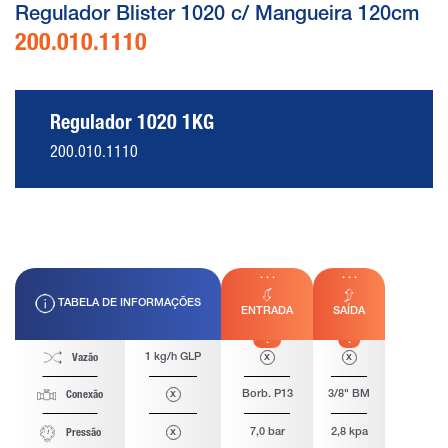
Regulador Blister 1020 c/ Mangueira 120cm
200.010.1110
Regulador 1020 1KG
200.010.1110
TABELA DE INFORMAÇÕES
ENTRADA
SAÍDA
1 kg/h GLP
x
x
Vazão
x
Borb. P13
3/8" BM
Conexão
x
7,0 bar
2,8 kpa
Pressão