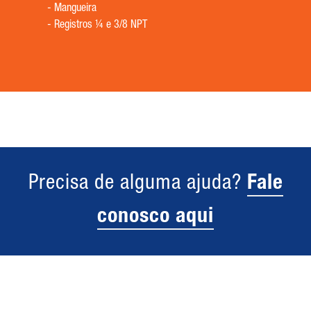
-
Mangueira
-
Registros ¼ e 3/8 NPT
Precisa de alguma ajuda?
Fale
conosco aqui