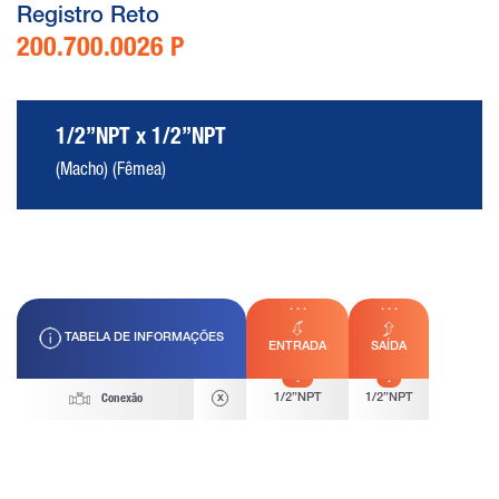
Registro Reto
200.700.0026 P
1/2”NPT x 1/2”NPT
(Macho) (Fêmea)
TABELA DE INFORMAÇÕES
ENTRADA
SAÍDA
x
1/2”NPT
1/2”NPT
Conexão