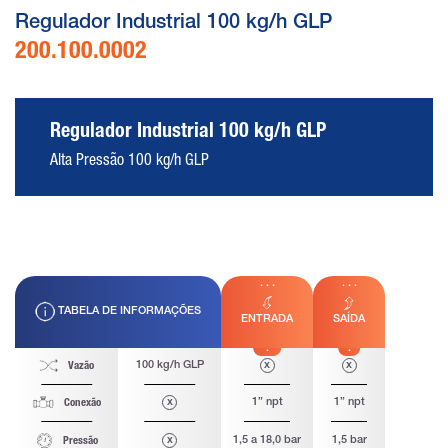
Regulador Industrial 100 kg/h GLP
200.100.0002
Regulador Industrial 100 kg/h GLP
Alta Pressão 100 kg/h GLP
TABELA DE INFORMAÇÕES
ENTRADA
SAÍDA
100 kg/h GLP
x
x
Vazão
x
1” npt
1” npt
Conexão
x
1,5 a 18,0 bar
1,5 bar
Pressão